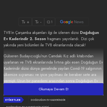
+
-
1
TV8’in Çarşamba akşamları ilgi ile izlenen dizisi
Doğduğun
Ev Kaderindir 2. Sezon
fragmanı yayınlandı. Dizi çok
yakında yeni bölümleri ile TV8 ekranlarında olacak!
Gülseren Budayıcıoğlu’nun Camdaki Kız adlı kitabından
uyarlanan ve TV8 ekranlarında fırtına gibi esen Doğduğun Ev
Kaderindir dizisi dünya genelinde yayılan Covid-19 salgınının
ülkemize sıçraması ve iyice yayılması ile beraber sete ara
vermişti. Uzun bir panedemi arasından sonra Doğduğun
Ev
Kaderindir 12. Bölüm
ile ekranları gelip sezon finali yapmıştı.
Okumaya Devam Et
Sezon finali ardından pandemi süreci ile bir kaç bölüm daha
ETIKETLER
DOĞDUĞUN EV KADERINDIR
çekilen Doğduğun Ev Kaderindir dizisinden 2. sezon