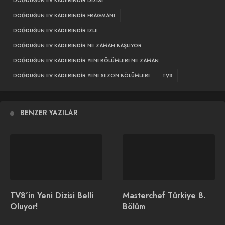
DOĞDUĞUN EV KADERINDIR DIZISI
fragmanı geldi.
DOĞDUĞUN EV KADERINDIR FRAGMANI
Doğduğun Ev Kaderindir
DOĞDUĞUN EV KADERINDIR IZLE
DOĞDUĞUN EV KADERINDIR NE ZAMAN BAŞLIYOR
2. Sezon Fragmanı
DOĞDUĞUN EV KADERINDIR YENI BÖLÜMLERI NE ZAMAN
DOĞDUĞUN EV KADERINDIR YENI SEZON BÖLÜMLERI
TV8
BENZER YAZILAR
TV8’in Yeni Dizisi Belli
Masterchef Türkiye 8.
Oluyor!
Bölüm