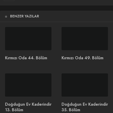
“Kaçmak mı istiyorsun?”⁠
BENZER YAZILAR
Kırmızı Oda yeni bölümleriyle her Cuma 20.00’de
@tv8
de.⁠ ⁠
#KırmızıOda
bir
@OGMPictures
yapımıdır.⁠
pic.twitter.com/0wmVoEMQZU
İlginizi Çekebilir
Kırmızı Oda 44. Bölüm
Kırmızı Oda 49. Bölüm
Zahide Yetiş’le Sence?
Survivor 2026 Ünlüler All
TV8 Ekranlarında
Star Yarışması Başlıyor
Doğduğun Ev Kaderindir
Doğduğun Ev Kaderindir
13. Bölüm
35. Bölüm