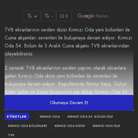
+
-
0
TV8 ekranlarının sevilen dizisi Kırmızı Oda yeni bölümleri ile
Cuma akşamları sevenleri ile buluşmaya devam ediyor. Kırmızı
Oda 54. Bölüm ile 3 Aralık Cuma akşamı TV8 ekranlarından
izleyebilirsiniz.
2 senedir TV8 ekranlarının sevilen yapımı olarak ekranlara
gelen
Kırmızı Oda dizisi
yeni bölümleri ile sevenleri ile
buluşmaya devam ediyor. Başrollerinde Binnur Kaya, Gülçin
Kültür Şahin ve Sezin Bozacı’nın yer aldığı
Kırmızı Oda 53.
bölüm
de Derya güvende hissetmeyi öğreniyor. Zekiye’nin
Okumaya Devam Et
hayata gözlerini açtığı gün gösterilecek.
ETIKETLER
KIRMIZI ODA
KIRMIZI ODA 54. BÖLÜM İZLE
Kırmızı Oda 54. Bölüm izlemek için tıklayınız.
KIRMIZI ODA BÖLÜMLERI
KIRMIZI ODA DIZISI
KIRMIZI ODA IZLE
Kırmızı Oda 54. Bölüm Fragmanı
TV8