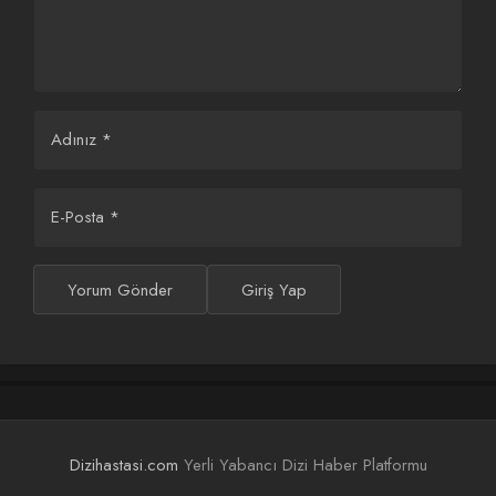
güvende hissetmeyi öğreniyor.
Adınız
*
E-Posta
*
Yorum Gönder
Giriş Yap
Dizihastasi.com
Yerli Yabancı Dizi Haber Platformu