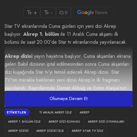
+
-
0
Star TV ekranlarında Cuma günleri için yeni dizi Akrep
başlıyor.
Akrep 1. bölüm
ile 11 Aralık Cuma akşamı ilk
bölümü ile saat 20:00’de Star tv ekranlarında yayınlanacak.
Akrep dizisi
yayın hayatına başlıyor. Cuma akşamları ekrana
gelen Babil dizisinin iptal edilmesinden sonra Cuma akşamları
dizi kuşağında Star tv’yi temsil edecek Akrep dizisi. Star
TV’nin merakla beklenen yeni dizisi Akrep’in ilk fragmanı
yayınlandı. Başrollerinde Demet Akbağ ve Evrim Alasya’nın
yer aldığı dizide geçmişin aynasından bugünün savaşını
Okumaya Devam Et
yaşayan iki kadının hikayesi ekranlara gelecek.
ETIKETLER
11 ARALIK AKREP IZLE
AKREP
Düşmanını zehirlediği gibi kendini de sokmayı bilen ‘Akrep’,
AKREP 1. BÖLÜM IZLE
AKREP DIZI KONUSU
AKREP DIZI OYUNULARI
geçmişin aynasından bugünün savaşını yaşayan iki kadının
AKREP DIZISI
AKREP DIZISI IZLE
AKREP STAR TV IZLE
hikayesini konu alıyor. İhanetin, lanetin, aşkın ve anneliğin