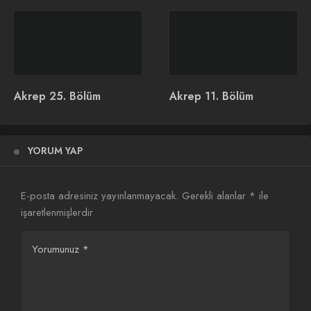
Akrep 10. Bölüm
Akrep 4. Bölüm
Akrep 25. Bölüm
Akrep 11. Bölüm
YORUM YAP
Akrep 9. Bölüm
E-posta adresiniz yayınlanmayacak.
Gerekli alanlar
*
ile
[eh_optimize_youtube_embed
işaretlenmişlerdir
video=”https://www.youtube.com/watch?v=PCfn7Gsf4Wg”]
Yorumunuz
*
Akrep 1. Bölüm Fragmanı