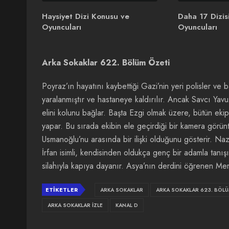
Haysiyet Dizi Konusu ve
Daha 17 Dizis
Oyuncuları
Oyuncuları
Arka Sokaklar 622. Bölüm Özeti
Poyraz’ın hayatını kaybettiği Gazi’nin yeri polisler ve
yaralanmıştır ve hastaneye kaldırılır. Ancak Savcı Yav
elini kolunu bağlar. Başta Ezgi olmak üzere, bütün eki
yapar. Bu sırada ekibin ele geçirdiği bir kamera görün
Usmanoğlu’nu arasında bir ilişki olduğunu gösterir. Na
İrfan isimli, kendisinden oldukça genç bir adamla tanış
silahıyla kapıya dayanır. Asya’nın derdini öğrenen Mera
ETIKETLER
ARKA SOKAKLAR
ARKA SOKAKLAR 623. BÖLÜ
ARKA SOKAKLAR İZLE
KANAL D