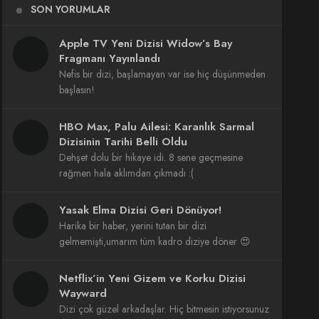
SON YORUMLAR
Apple TV Yeni Dizisi Widow’s Bay
Fragmanı Yayınlandı
Nefis bir dizi, başlamayan var ise hiç düşünmeden
başlasın!
HBO Max, Palu Ailesi: Karanlık Sarmal
Dizisinin Tarihi Belli Oldu
Dehşet dolu bir hikaye idi. 8 sene geçmesine
rağmen hala aklımdan çıkmadı :(
Yasak Elma Dizisi Geri Dönüyor!
Harika bir haber, yerini tutan bir dizi
gelmemişti,umarım tüm kadro diziye döner 😍
Netflix’in Yeni Gizem ve Korku Dizisi
Wayward
Dizi çok güzel arkadaşlar. Hiç bitmesin istiyorsunuz