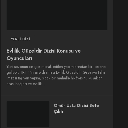
YERLI DIZI
Evlilik Güzeldir Dizisi Konusu ve
Oyuncuları
Yeni sezonun en çok merak edilen yapımlarından biri ekrana
geliyor: TRT 1'in aile draması Evlilik Güzeldir. Greative Film
imzası taşıyan yapım, sıcak bir mahalle hikâyesini, kuşaklar
arası bağları ve evlilik…
Ömür Usta Dizisi Sete
Çıktı