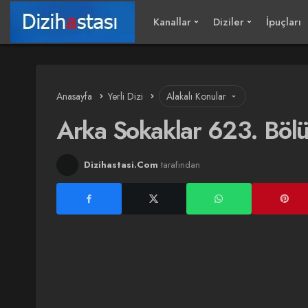
Kanallar
Diziler
İpuçları
Anasayfa
Yerli Dizi
Alakalı Konular
Arka Sokaklar 623. Böl
Dizihastasi.Com
tarafından