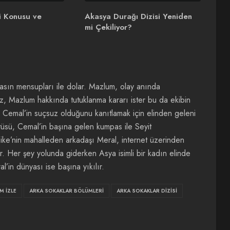
i Konusu ve
Akasya Durağı Dizisi Yeniden
mi Çekiliyor?
 basın mensupları ile dolar. Mazlum, olay anında
uz, Mazlum hakkında tutuklanma kararı ister bu da ekibin
p Cemal’in suçsuz olduğunu kanıtlamak için elinden geleni
tüsü, Cemal’in başına gelen kumpas ile Seyit
zike’nin mahalleden arkadaşı Meral, internet üzerinden
ır. Her şey yolunda giderken Asya isimli bir kadın elinde
l’in dünyası ise başına yıkılır.
M İZLE
ARKA SOKAKLAR BÖLÜMLERI
ARKA SOKAKLAR DIZISI