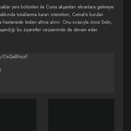
aklar
yeni bölümleri ile Cuma akşamları ekranlara gelmeye
kında tutuklanma kararı istenirken, Cemal’e kurulan
hastanede tedavi altına alınır. Onu sırasıyla önce Selin,
aşandığı bu ziyaretler cezaevinde de devam eder.
om/OsQaBIvyzF
2