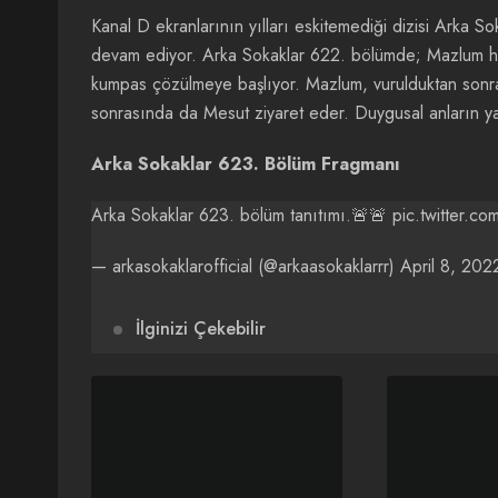
Kanal D ekranlarının yılları eskitemediği dizisi
Arka Sok
devam ediyor. Arka Sokaklar 622. bölümde; Mazlum hak
kumpas çözülmeye başlıyor. Mazlum, vurulduktan sonra 
sonrasında da Mesut ziyaret eder. Duygusal anların y
Arka Sokaklar 623. Bölüm Fragmanı
Arka Sokaklar 623. bölüm tanıtımı.🚨🚨
pic.twitter.c
— arkasokaklarofficial (@arkaasokaklarrr)
April 8, 202
İlginizi Çekebilir