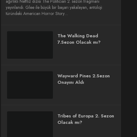
ağırlıklı Netfliz dizisi The Politician 2. sezon fragmanı
yayınlandı. Glee ile büyük bir başarı yakalayan, antoloji
türündeki American Horror Story…
The Walking Dead
7.Sezon Olacak mı?
Wayward Pines 2.Sezon
Onayını Aldı
Tribes of Europa 2. Sezon
Olacak mı?