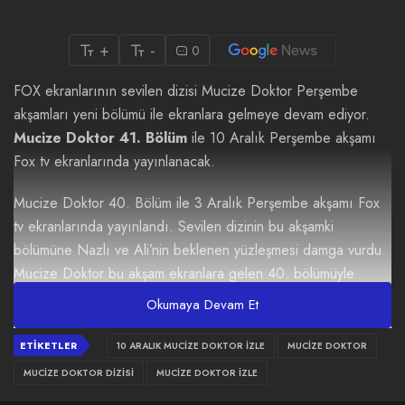
+
-
0
FOX ekranlarının sevilen dizisi Mucize Doktor Perşembe
akşamları yeni bölümü ile ekranlara gelmeye devam ediyor.
Mucize Doktor 41. Bölüm
ile 10 Aralık Perşembe akşamı
Fox tv ekranlarında yayınlanacak.
Mucize Doktor 40. Bölüm ile 3 Aralık Perşembe akşamı Fox
tv ekranlarında yayınlandı. Sevilen dizinin bu akşamki
bölümüne Nazlı ve Ali’nin beklenen yüzleşmesi damga vurdu.
Mucize Doktor bu akşam ekranlara gelen 40. bölümüyle
oldukça heyecanlı bir bölüme daha sahne oldu. Peki son
Okumaya Devam Et
bölümde neler oldu ve yeni bölüm fragmanı yayınlandı mı?
ETIKETLER
10 ARALIK MUCIZE DOKTOR IZLE
MUCIZE DOKTOR
Mucize Doktor 41. Bölüm Fragmanı
MUCIZE DOKTOR DIZISI
MUCIZE DOKTOR IZLE