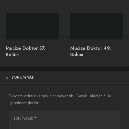
Sinem Ünsal Kimdir?
Mucize Doktor HBO Max
Platformunda En Çok
İzlenen Dizi Oldu
Mucize Doktor 37.
Mucize Doktor 49.
Bölüm
Bölüm
YORUM YAP
Mucize Doktor 46.
Bölüm
E-posta adresiniz yayınlanmayacak.
Gerekli alanlar
*
ile
işaretlenmişlerdir
Yorumunuz
*