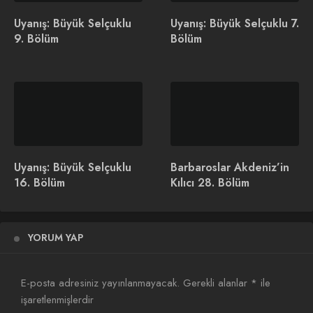
Uyanış: Büyük Selçuklu
Uyanış: Büyük Selçuklu 7.
9. Bölüm
Bölüm
Evlilik Güzeldir Dizisi
TRT1 Asırlık Gece Dizisi
Konusu ve Oyuncuları
Konusu ve Oyuncuları
Uyanış: Büyük Selçuklu
Barbaroslar Akdeniz’in
16. Bölüm
Kılıcı 28. Bölüm
Cumartesi Akşamlarının
Yeni Reyting Lideri
Güller ve Günahlar Dizisi
YORUM YAP
Oldu
Payitaht Abdülhamid 133. Bölüm Fragmanı
E-posta adresiniz yayınlanmayacak.
Gerekli alanlar
*
ile
işaretlenmişlerdir
[eh_optimize_youtube_embed